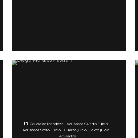
Policía de Mendoza
Acusados Cuarto Juicio
Acusados Sexto Juicio
Cuarto juicio
Sexto juicio
Acusados