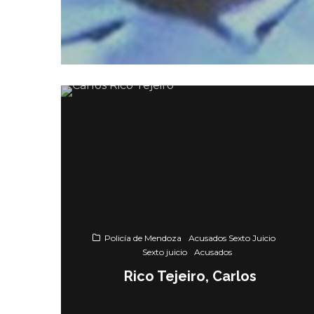
Policía de Mendoza
Acusados Sexto Juicio
Sexto juicio
Acusados
Rico Tejeiro, Carlos