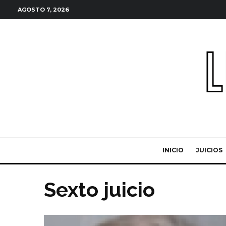
AGOSTO 7, 2026
INICIO
JUICIOS
Sexto juicio