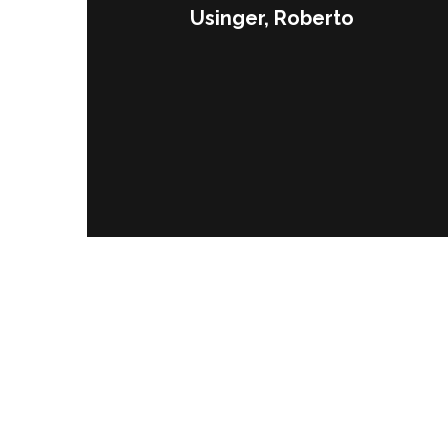
Usinger, Roberto