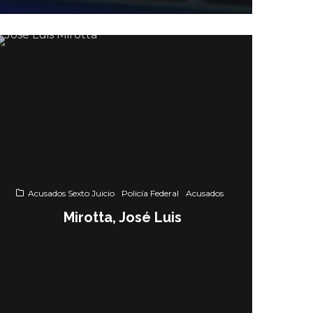
Acusados Sexto Juicio
Policía Federal
Acusados
Mirotta, José Luis