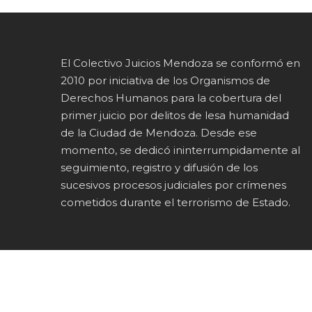
El Colectivo Juicios Mendoza se conformó en
2010 por iniciativa de los Organismos de
Derechos Humanos para la cobertura del
primer juicio por delitos de lesa humanidad
de la Ciudad de Mendoza. Desde ese
momento, se dedicó ininterrumpidamente al
seguimiento, registro y difusión de los
sucesivos procesos judiciales por crímenes
cometidos durante el terrorismo de Estado.