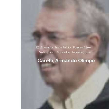
Acusados Sexto Juicio
Fuerza Aérea
Sexto juicio
Acusados
Noveno juicio
Carelli, Armando Olimpo