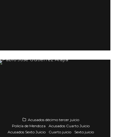
Acusados décimo tercer juicio
Policía de Mendoza
Acusados Cuarto Juicio
Acusados Sexto Juicio
Cuarto juicio
Sexto juicio