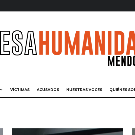
VÍCTIMAS
ACUSADOS
NUESTRAS VOCES
QUIÉNES S