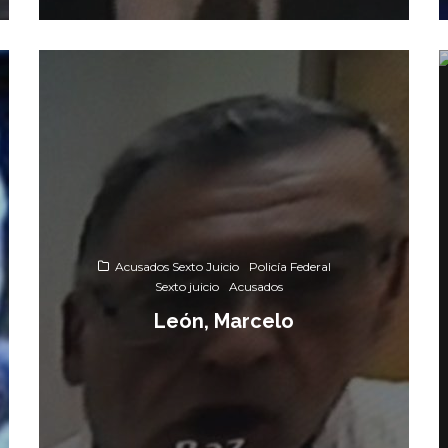
Acusados Sexto Juicio
Policía Federal
Sexto juicio
Acusados
León, Marcelo