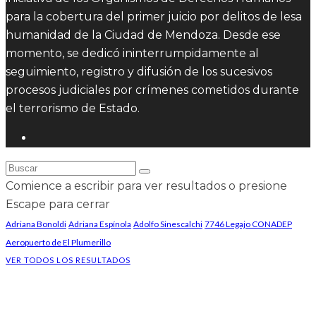
para la cobertura del primer juicio por delitos de lesa
humanidad de la Ciudad de Mendoza. Desde ese
momento, se dedicó ininterrumpidamente al
seguimiento, registro y difusión de los sucesivos
procesos judiciales por crímenes cometidos durante
el terrorismo de Estado.
Comience a escribir para ver resultados o presione
Escape para cerrar
Adriana Bonoldi
Adriana Espínola
Adolfo Sinescalchi
7746 Legajo CONADEP
Aeropuerto de El Plumerillo
VER TODOS LOS RESULTADOS