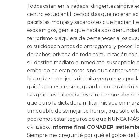
Todos caían en la redada: dirigentes sindic
centro estudiantil, periodistas que no eran ad
pacifistas, monjas y sacerdotes que habían ll
esos amigos, gente que había sido denunciad
terrorismo o siquiera de pertenecer a los cu
se suicidaban antes de entregarse, y pocos l
derechos; privada de toda comunicación con e
su destino mediato o inmediato, susceptible de
embargo no eran cosas, sino que conservaban 
hijo o de su mujer, la infinita vergüenza por l
quizás por eso mismo, guardando en algún r
Las grandes calamidades son siempre alecciona
que duró la dictadura militar iniciada en m
un pueblo de semejante horror, que sólo ell
podremos estar seguros de que NUNCA MÁS e
civilizado.
Informe final CONADEP, setiemb
Siempre me pregunté por qué el golpe del ’76