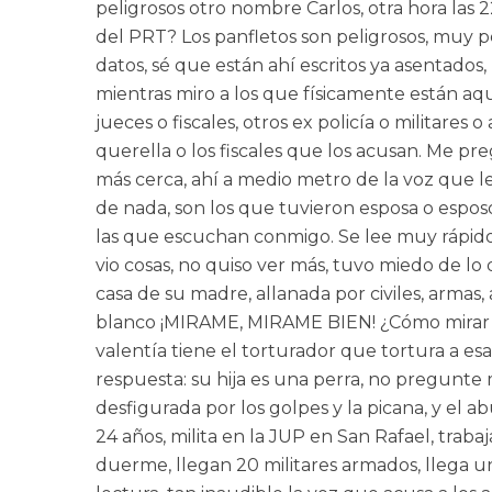
peligrosos otro nombre Carlos, otra hora las 
del PRT? Los panfletos son peligrosos, muy pel
datos, sé que están ahí escritos ya asentados
mientras miro a los que físicamente están aqu
jueces o fiscales, otros ex policía o militares
querella o los fiscales que los acusan. Me p
más cerca, ahí a medio metro de la voz que lee
de nada, son los que tuvieron esposa o espos
las que escuchan conmigo. Se lee muy rápido, 
vio cosas, no quiso ver más, tuvo miedo de lo 
casa de su madre, allanada por civiles, armas,
blanco ¡MIRAME, MIRAME BIEN! ¿Cómo mirar al
valentía tiene el torturador que tortura a e
respuesta: su hija es una perra, no pregunte 
desfigurada por los golpes y la picana, y el a
24 años, milita en la JUP en San Rafael, trabaj
duerme, llegan 20 militares armados, llega una