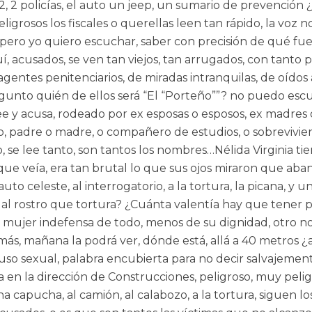
22, 2 policías, el auto un jeep, un sumario de prevención
igrosos los fiscales o querellas leen tan rápido, la voz 
, pero yo quiero escuchar, saber con precisión de qué fu
í, acusados, se ven tan viejos, tan arrugados, con tanto
 o agentes penitenciarios, de miradas intranquilas, de oído
regunto quién de ellos será “El “Porteño””? no puedo esc
 y acusa, rodeado por ex esposas o esposos, ex madres o p
o, padre o madre, o compañero de estudios, o sobrevivie
se lee tanto, son tantos los nombres…Nélida Virginia tien
que veía, era tan brutal lo que sus ojos miraron que aban
 auto celeste, al interrogatorio, a la tortura, la picana
 rostro que tortura? ¿Cuánta valentía hay que tener pa
sa mujer indefensa de todo, menos de su dignidad, otro 
más, mañana la podrá ver, dónde está, allá a 40 metros ¿
buso sexual, palabra encubierta para no decir salvajement
a en la dirección de Construcciones, peligroso, muy peligr
 capucha, al camión, al calabozo, a la tortura, siguen los