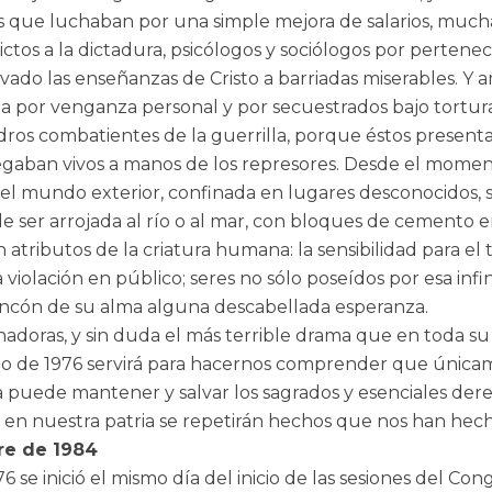
ales que luchaban por una simple mejora de salarios, mu
ictos a la dictadura, psicólogos y sociólogos por pertene
evado las enseñanzas de Cristo a barriadas miserables. Y 
a por venganza personal y por secuestrados bajo tortura
adros combatientes de la guerrilla, porque éstos presen
legaban vivos a manos de los represores. Desde el moment
l mundo exterior, confinada en lugares desconocidos, so
 ser arrojada al río o al mar, con bloques de cemento en 
atributos de la criatura humana: la sensibilidad para e
a violación en público; seres no sólo poseídos por esa infi
incón de su alma alguna descabellada esperanza.
doras, y sin duda el más terrible drama que en toda su h
arzo de 1976 servirá para hacernos comprender que única
a puede mantener y salvar los sagrados y esenciales der
n nuestra patria se repetirán hechos que nos han hec
re de 1984
 se inició el mismo día del inicio de las sesiones del C