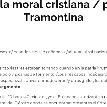
la moral cristiana /
Tramontina
exto/ cuando veintiún cañonazos/saludan al sol naciendo (
enzo:/las tres estaban sonando cuando en la patria irrump
odio y picanas de tormento. /Los aires capitalinos/dejar
de la esperanza/cautivos enmudecieron/y otros grillos, los 
6 segmento
do las 10 horas 40 minutos, yo el Escribano autorizante 
al del Ejército donde se encuentran presentes el Cdte Gr