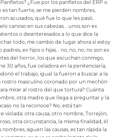
 ¿Panfletos? ¿Fue por los panfletos del ERP o
no es tan fuerte, se me pierden nombres,
eron acusados, qué fue lo que les pasó,
 pelo canoso en sus cabezas… unos son ex
s atentos o desinteresados a lo que dice la
uchar todo, me cambio de lugar ahora sí estoy
adres, ex hijos o hijas… no, no, no, no son ex
ntes del horror, los que escuchan conmigo,
e 30 años, fue celadora en la penitenciaría,
donó el trabajo, igual la fueron a buscar a la
, y un rostro masculino coronado por un mechón
ra mirar al rostro del que tortura? Cuánta
nombre, otra madre que llega a preguntar y la
acaso no la reconoce? No, está tan
e violada; otra causa, otro nombre, Torrejón,
oso, otra circunstancia, la misma finalidad, él
 nombres, siguen las causas, es tan rápida la