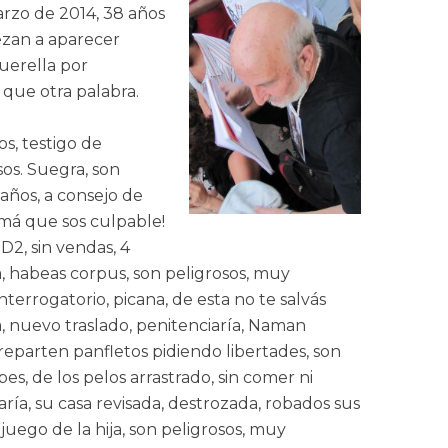
arzo de 2014, 38 años
ezan a aparecer
querella por
 que otra palabra.
s, testigo de
os. Suegra, son
 años, a consejo de
rmá que sos culpable!
D2, sin vendas, 4
a, habeas corpus, son peligrosos, muy
terrogatorio, picana, de esta no te salvás
a, nuevo traslado, penitenciaría, Naman
reparten panfletos pidiendo libertades, son
pes, de los pelos arrastrado, sin comer ni
aría, su casa revisada, destrozada, robados sus
juego de la hija, son peligrosos, muy