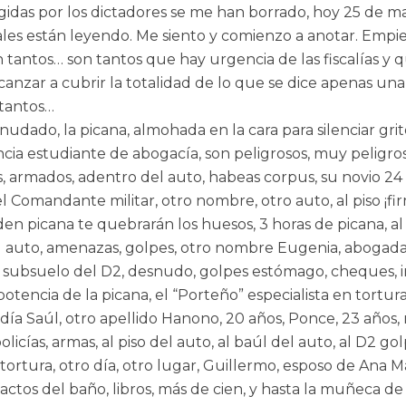
egidas por los dictadores se me han borrado, hoy 25 de m
ales están leyendo. Me siento y comienzo a anotar. Empi
 tantos… son tantos que hay urgencia de las fiscalías y 
anzar a cubrir la totalidad de lo que se dice apenas una
 tantos…
dado, la picana, almohada en la cara para silenciar grito
cia estudiante de abogacía, son peligrosos, muy peligros
es, armados, adentro del auto, habeas corpus, su novio 24
l Comandante militar, otro nombre, otro auto, al piso ¡fi
en picana te quebrarán los huesos, 3 horas de picana, al 
del auto, amenazas, golpes, otro nombre Eugenia, abogad
 al subsuelo del D2, desnudo, golpes estómago, cheques, in
encia de la picana, el “Porteño” especialista en tortur
día Saúl, otro apellido Hanono, 20 años, Ponce, 23 años, 
licías, armas, al piso del auto, al baúl del auto, al D2 gol
, tortura, otro día, otro lugar, Guillermo, esposo de Ana M
actos del baño, libros, más de cien, y hasta la muñeca de 