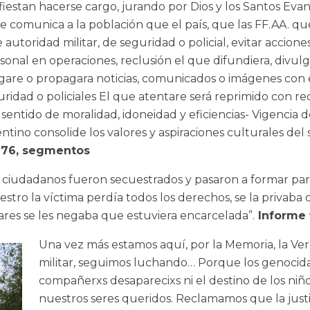
ifiestan hacerse cargo, jurando por Dios y los Santos Ev
Se comunica a la población que el país, que las FF.AA. qu
 autoridad militar, de seguridad o policial, evitar accion
rsonal en operaciones, reclusión el que difundiera, divul
lgare o propagara noticias, comunicados o imágenes con 
guridad o policiales El que atentare será reprimido con r
 sentido de moralidad, idoneidad y eficiencias- Vigencia de
entino consolide los valores y aspiraciones culturales del
.976, segmentos
 ciudadanos fueron secuestrados y pasaron a formar part
ro la víctima perdía todos los derechos, se la privaba d
liares se les negaba que estuviera encarcelada”.
Informe 
Una vez más estamos aquí, por la Memoria, la Verd
militar, seguimos luchando… Porque los genocida
compañerxs desaparecixs ni el destino de los ni
nuestros seres queridos. Reclamamos que la justici