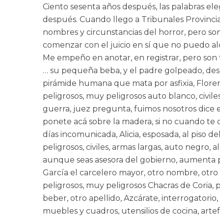
Ciento sesenta años después, las palabras el
después. Cuando llego a Tribunales Provinci
nombres y circunstancias del horror, pero son
comenzar con el juicio en sí que no puedo alc
Me empeño en anotar, en registrar, pero son
… su pequeña beba, y el padre golpeado, desnu
pirámide humana que mata por asfixia, Floren
peligrosos, muy peligrosos auto blanco, civil
guerra, juez pregunta, fuimos nosotros dice e
ponete acá sobre la madera, si no cuando te d
días incomunicada, Alicia, esposada, al piso 
peligrosos, civiles, armas largas, auto negro,
aunque seas asesora del gobierno, aumenta pot
García el carcelero mayor, otro nombre, otro 
peligrosos, muy peligrosos Chacras de Coria, po
beber, otro apellido, Azcárate, interrogatorio
muebles y cuadros, utensilios de cocina, artef