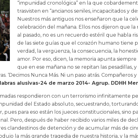
“impunidad cronológica” en la que cobardemente 
trasvisten en “ancianos seniles, incapacitados y 
Nuestros más antiguos nos enseñaron que la cel
celebración del mañana. Ellos nos dijeron que la 
al pasado, no es un recuerdo estéril que habla ris
de las siete guías que el corazón humano tiene par
verdad, la vergüenza, la consecuencia, la honestid
amor. Por eso, dicen, la memoria apunta siempre 
que en ese mañana no se repitan las pesadillas, y
evas. ‘Decimos Nunca Más. Ni un paso atrás. Compañeros 
labras alusivas-24 de marzo 2014- Agrup. DDHH M
as Armadas respondieron con un terrorismo infinitamente 
impunidad del Estado absoluto, secuestrando, torturando
, pues para eso están los jueces constitucionales, sino p
onal. Pero, después de haber recibido varios miles de dec
ares clandestinos de detención y de acumular más de c
dujo la más grande tragedia de nuestra historia, y la más