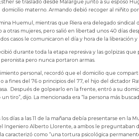
sther se trasladó desde Malargüe junto a su esposo Hugo
 domicilio materno. Armando debió recoger al niñito por 
na Huemul, mientras que Riera era delegado sindical de 
a otras mujeres, pero salió en libertad unos 40 días desp
os casos le comunicaron el día y hora de la liberación
recibió durante toda la etapa represiva y las golpizas qu
ia peronista pero nunca portaron armas.
imiento personal, recordó que el domicilio que compartía
a fines del 76 o principios del 77, el hijo del dictador Ra
a. Después de golpearlo en la frente, entró a su domicilio
n tiro”, dijo. La mencionada era “la persona más buscad
s los días a las 11 de la mañana debía presentarse en la 
n el Ingeniero Alberto Llorente, a ambos le preguntaban
 la caracterizó como “una tortura psicológica permanente