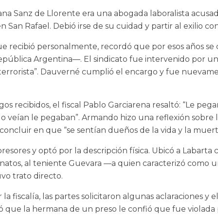
ana Sanz de Llorente era una abogada laboralista acusad
n Rafael. Debió irse de su cuidad y partir al exilio con 
o que recibió personalmente, recordó que por esos año
pública Argentina—. El sindicato fue intervenido por un 
“terrorista”. Dauverné cumplió el encargo y fue nuevame
os recibidos, el fiscal Pablo Garciarena resaltó: “Le pegar
o veían le pegaban”. Armando hizo una reflexión sobre 
oncluir en que “se sentían dueños de la vida y la muert
resores y optó por la descripción física. Ubicó a Labar
sinatos, al teniente Guevara —a quien caracterizó como
o trato directo.
 fiscalía, las partes solicitaron algunas aclaraciones y el 
rdó que la hermana de un preso le confió que fue violad