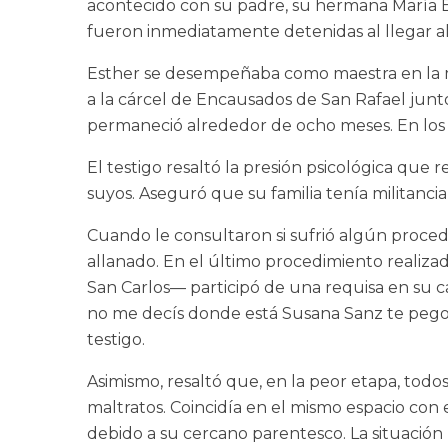
acontecido con su padre, su hermana María E
fueron inmediatamente detenidas al llegar al
Esther se desempeñaba como maestra en la mi
a la cárcel de Encausados de San Rafael junto 
permaneció alrededor de ocho meses. En los d
El testigo resaltó la presión psicológica que 
suyos. Aseguró que su familia tenía militanc
Cuando le consultaron si sufrió algún proced
allanado. En el último procedimiento realizado 
San Carlos— participó de una requisa en su cas
no me decís donde está Susana Sanz te pego u
testigo.
Asimismo, resaltó que, en la peor etapa, todo
maltratos. Coincidía en el mismo espacio co
debido a su cercano parentesco. La situación