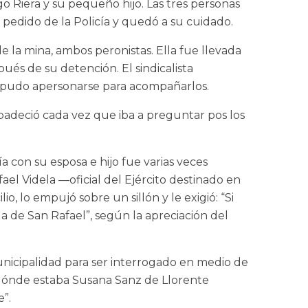
 Riera y su pequeño hijo. Las tres personas
pedido de la Policía y quedó a su cuidado.
la mina, ambos peronistas. Ella fue llevada
ués de su detención. El sindicalista
 y pudo apersonarse para acompañarlos.
e padeció cada vez que iba a preguntar pos los
 con su esposa e hijo fue varias veces
fael Videla —oficial del Ejército destinado en
, lo empujó sobre un sillón y le exigió: “Si
a de San Rafael”, según la apreciación del
Municipalidad para ser interrogado en medio de
 dónde estaba Susana Sanz de Llorente
”.