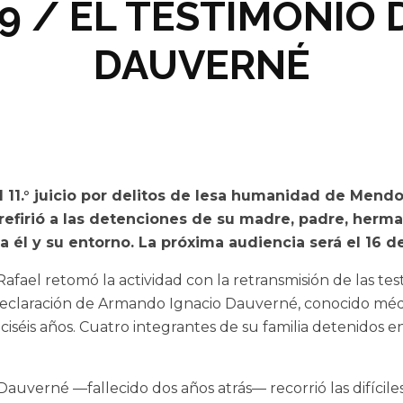
19 / EL TESTIMONIO
DAUVERNÉ
el 11.° juicio por delitos de lesa humanidad de Mend
refirió a las detenciones de su madre, padre, herma
l y su entorno. La próxima audiencia será el 16 de 
n Rafael retomó la actividad con la retransmisión de las tes
 declaración de Armando Ignacio Dauverné, conocido m
iséis años. Cuatro integrantes de su familia detenidos en
erné —fallecido dos años atrás— recorrió las difíciles c