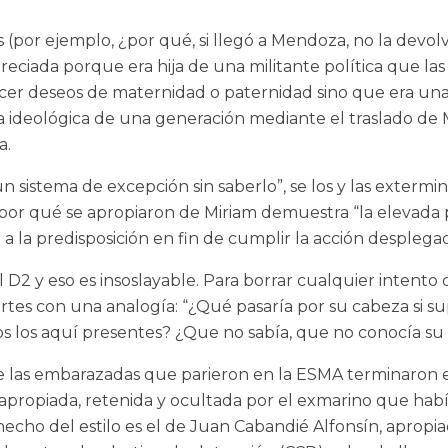
or ejemplo, ¿por qué, si llegó a Mendoza, no la devolvie
preciada porque era hija de una militante política que la
facer deseos de maternidad o paternidad sino que era un
a ideológica de una generación mediante el traslado de 
a.
n sistema de excepción sin saberlo”, se los y las extermina 
 por qué se apropiaron de Miriam demuestra “la elevada 
 a la predisposición en fin de cumplir la acción desplega
l D2 y eso es insoslayable. Para borrar cualquier intento
partes con una analogía: “¿Qué pasaría por su cabeza si 
los aquí presentes? ¿Que no sabía, que no conocía su 
de las embarazadas que parieron en la ESMA terminaron 
o, apropiada, retenida y ocultada por el exmarino que ha
hecho del estilo es el de Juan Cabandié Alfonsín, apropiad