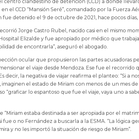
 centro clandestino de detención (CCD) a donde llevaron
a en el CCD “Mansión Seré”, comandado por la Fuerza Aér
n fue detenido el 9 de octubre de 2021, hace pocos días
ecorrió Jorge Castro Rubel, nacido casi en el mismo mo
 Hospital Elizalde y fue apropiado por médico que trabaj
bilidad de encontrarla”, aseguró el abogado.
inspección ocular que propusieron las partes acusadoras pe
dimensionar el viaje desde Mendoza. Ese fue el recorrido
 Es decir, la negativa de viajar reafirma el planteo: “Si 
es, imaginen el estado de Miriam con menos de un mes de 
 “graficar lo espantoso que fue el viaje, vaya uno a sab
 “Miriam estaba destinada a ser apropiada por el matri
e si fue o no Fernández a buscarla a la ESMA. “La lógica g
ra y no les importó la situación de riesgo de Miriam”.