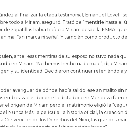
ez al finalizar la etapa testimonial, Emanuel Lovelli se
 sobre todo a Miriam, aseguró. Trató de “mentirle hasta e
de zapatillas había traído a Miriam desde la ESMA, que 
 animal “sin marca ni seña”. Y también como producto d
fi quien, ante “esas mentiras de su esposo no tuvo nada q
scudó en Miriam: “No hemos hecho nada malo”, dijo Miriam
igen y su identidad. Decidieron continuar reteniéndola
poder averiguar de dónde había salido ‘ese animalito sin m
s embarazadas durante la dictadura en Mendoza fueron so
r el origen de Miriam pero el matrimonio eligió la “cegue
el Nunca Más, la película La historia oficial, la creación
la Convención de los Derechos del Niño, las grandes man