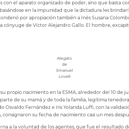
s con el aparato organizado de poder, sino que basta co
 basándose en la impunidad que la dictadura les brindaría
” condenó por apropiación también a Inés Susana Colombo
 cónyuge de Víctor Alejandro Gallo. El hombre, excapitán
Alegato
de
Emanuel
Lovelli
su propio nacimiento en la ESMA, alrededor del 10 de juni
arte de su mamá y de toda la familia, legítima tenedora 
 Osvaldo Fernández e Iris Yolanda Luffi, con la validaci
consignaron su fecha de nacimiento casi un mes después
erna a la voluntad de los agentes, que fue el resultado 