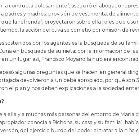
 la conducta dolosamente”, aseguró el abogado represe
 a padres y madres: provisión de vestimenta, de alimentos
no que la refrenda”: proyectaron sobre ella roles que us
 tiempo, la acción delictiva se cometió por omisión de rev
s sostenidos por los agentes es la búsqueda de su famili
 Cuna en búsqueda de su nieta: por la información de la
da en un lugar así, Francisco Moyano la hubiera encontrad
epasó algunas preguntas que se hacen, en general dirigi
ortajada devolvieron a un bebé apropiado, por qué son 30
on el plan y nos deben explicaciones a la sociedad enter
m?
ue a ella y a muchas más personas del entorno de María 
apropiador conocía a Pichona, su casa y su familia”, hab
versión, del ejercicio burdo del poder al tratar a la ni