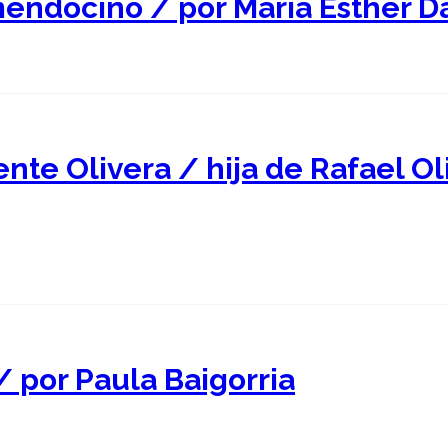
mendocino / por María Esther 
ente Olivera / hija de Rafael O
/ por Paula Baigorria