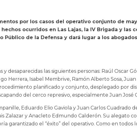
gumentos por los casos del operativo conjunto de ma
echos ocurridos en Las Lajas, la IV Brigada y las co
rio Público de la Defensa y dará lugar a los abogados
s y desaparecidas las siguientes personas: Raúl Oscar Gó
go Herrera, Isabel Membrive, Ramón Alberto Sosa, Juan
procedimiento planificado y conjunto, desplegado por dis
escapando del cerco represivo, especialmente Juan José
anille, Eduardo Elio Gaviola y Juan Carlos Cuadrado de 
Luis Zalazar y Anacleto Edmundo Calderón. Su alegato 
ía garantizado el “éxito” del operativo. Como en todos los