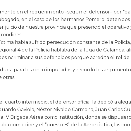
almente en el requerimiento –según el defensor– por “da
 abogado, en el caso de los hermanos Romero, detenidos 
er juicio de nuestra provincia que presenció el operati
 rondines.
tima había sufrido persecución constante de la Policía,
gional 4 de la Policía hablaba de la fuga de Galamba, ali
desincriminar a sus defendidos porque acredita el rol de l
e la duda para los cinco imputados y recordó los argument
e otras.
 cuarto intermedio, el defensor oficial la dedicó a alega
Eduardo Gaviola, Néstor Nivaldo Carmona, Juan Carlos C
 la IV Brigada Aérea como institución, donde se dispusier
ba como cine y el “puesto B” de la Aeronáutica; las comisa