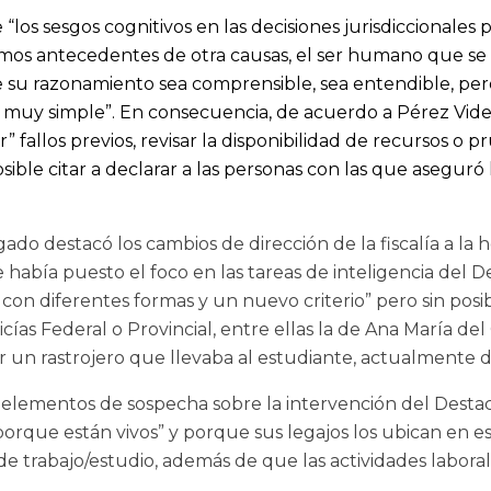
s sesgos cognitivos en las decisiones jurisdiccionales p
mos antecedentes de otra causas, el ser humano que se e
e su razonamiento sea comprensible, sea entendible, pe
es muy simple”. En consecuencia, de acuerdo a Pérez Vid
” fallos previos, revisar la disponibilidad de recursos o 
le citar a declarar a las personas con las que aseguró 
ado destacó los cambios de dirección de la fiscalía a la 
e había puesto el foco en las tareas de inteligencia del
con diferentes formas y un nuevo criterio” pero sin posib
ías Federal o Provincial, entre ellas la de Ana María del
ar un rastrojero que llevaba al estudiante, actualmente 
s o elementos de sospecha sobre la intervención del Dest
porque están vivos” y porque sus legajos los ubican en 
 trabajo/estudio, además de que las actividades laborales