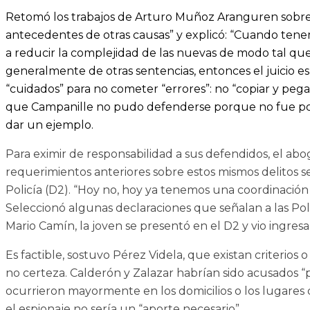
Retomó los trabajos de Arturo Muñoz Aranguren sobre “lo
antecedentes de otras causas” y explicó: “Cuando tene
a reducir la complejidad de las nuevas de modo tal qu
generalmente de otras sentencias, entonces el juicio 
“cuidados” para no cometer “errores”: no “copiar y pegar
que Campanille no pudo defenderse porque no fue posib
dar un ejemplo.
Para eximir de responsabilidad a sus defendidos, el abog
requerimientos anteriores sobre estos mismos delitos s
Policía (D2). “Hoy no, hoy ya tenemos una coordinación 
Seleccionó algunas declaraciones que señalan a las Polic
Mario Camín, la joven se presentó en el D2 y vio ingres
Es factible, sostuvo Pérez Videla, que existan criterio
no certeza. Calderón y Zalazar habrían sido acusados “
ocurrieron mayormente en los domicilios o los lugares de
el espionaje no sería un “aporte necesario”.