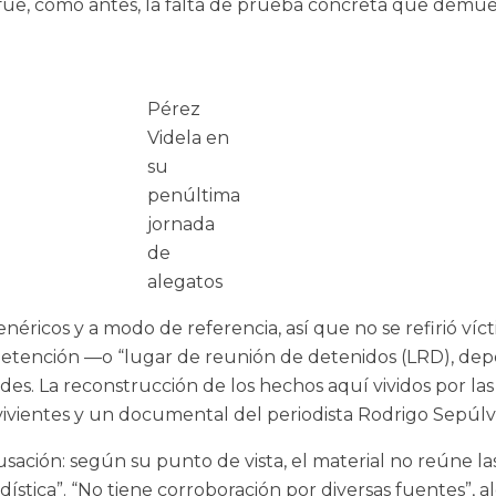
fue, como antes, la falta de prueba concreta que demues
Pérez
Videla en
su
penúltima
jornada
de
alegatos
néricos y a modo de referencia, así que no se refirió víc
detención —o “lugar de reunión de detenidos (LRD), dep
s. La reconstrucción de los hechos aquí vividos por las 
evivientes y un documental del periodista Rodrigo Sepúl
usación: según su punto de vista, el material no reúne las
dística”. “No tiene corroboración por diversas fuentes”, al