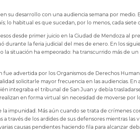
ud en su desarrollo con una audiencia semana por medio. E
ís; lo habitual es que sucedan, por lo menos, cada siete d
esos desde primer juicio en la Ciudad de Mendoza al pre
 durante la feria judicial del mes de enero. En los sigu
o la situación ha empeorado: ha transcurrido más de un a
én fue advertida por los Organismos de Derechos Humano
inalidad solicitarle mayor frecuencia en las audiencias. En
n integraba el tribunal de San Juan y debía trasladars
 realizan en forma virtual sin necesidad de moverse por 
ce la impunidad. Más aún cuando se trata de crímenes c
a través de los ardides de sus defensores mientras las v
 varias causas pendientes haciendo fila para alcanzar deb