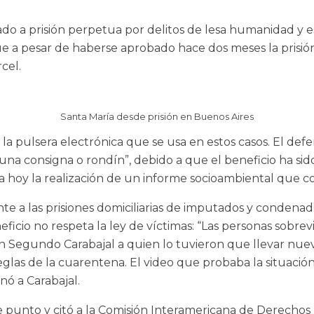
o a prisión perpetua por delitos de lesa humanidad y es 
que a pesar de haberse aprobado hace dos meses la prisió
cel.
Santa María desde prisión en Buenos Aires
a pulsera electrónica que se usa en estos casos. El defe
una consigna o rondín”, debido a que el beneficio ha sido
hoy la realización de un informe socioambiental que concr
e a las prisiones domiciliarias de imputados y condena
icio no respeta la ley de víctimas: “Las personas sobrevi
Segundo Carabajal a quien lo tuvieron que llevar nuev
reglas de la cuarentena. El video que probaba la situac
nó a Carabajal.
e punto y citó a la Comisión Interamericana de Derecho