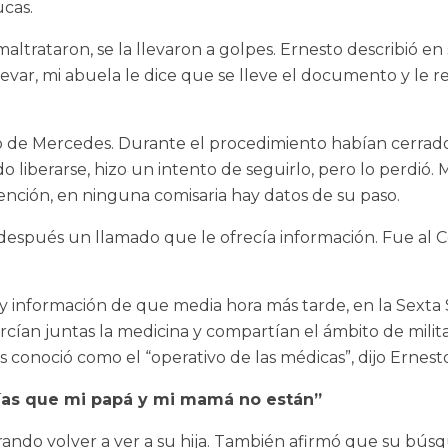
ucas.
maltrataron, se la llevaron a golpes. Ernesto describió e
levar, mi abuela le dice que se lleve el documento y le re
de Mercedes. Durante el procedimiento habían cerrado l
liberarse, hizo un intento de seguirlo, pero lo perdió
ención, en ninguna comisaria hay datos de su paso.
después un llamado que le ofrecía información. Fue al C
ay información de que media hora más tarde, en la Sexta 
ercían juntas la medicina y compartían el ámbito de militan
 conoció como el “operativo de las médicas”, dijo Ernest
ías que mi papá y mi mamá no están”
rando volver a ver a su hija. También afirmó que su bú