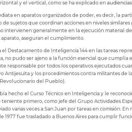
izontal y el vertical, como se ha explicado en
audiencias
ata en aparatos organizados de poder, es decir, la parti
sujetos que coordinan acciones en niveles similares par
 no intervienen generalmente en la ejecución material de 
 aparato, aseguran el cumplimiento.
 el Destacamento de Inteligencia 144 en las tareas repres
no pudo ser ajeno a la función esencial que cumplía esa 
e responsable por todos los operativos ejecutados cuan
tivo Antijesuita y los procedimientos contra militantes d
 Revolucionario del Pueblo).
ía hecho el Curso Técnico en Inteligencia y le reconocie
e teniente primero, como jefe del Grupo Actividades Esp
nviado varias veces a San Juan por tareas en comisión. En
e 1977 fue trasladado a Buenos Aires para cumplir funcio