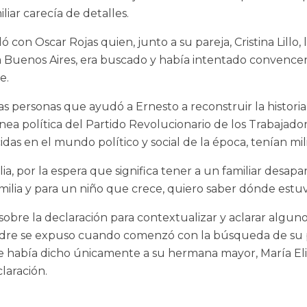
liar carecía de detalles.
con Oscar Rojas quien, junto a su pareja, Cristina Lill
 Buenos Aires, era buscado y había intentado convencer
e.
 las personas que ayudó a Ernesto a reconstruir la histor
ínea política del Partido Revolucionario de los Trabajado
s en el mundo político y social de la época, tenían milit
lia, por la espera que significa tener a un familiar desap
amilia y para un niño que crece, quiero saber dónde est
 sobre la declaración para contextualizar y aclarar algun
madre se expuso cuando comenzó con la búsqueda de su p
abía dicho únicamente a su hermana mayor, María Elina, 
laración.