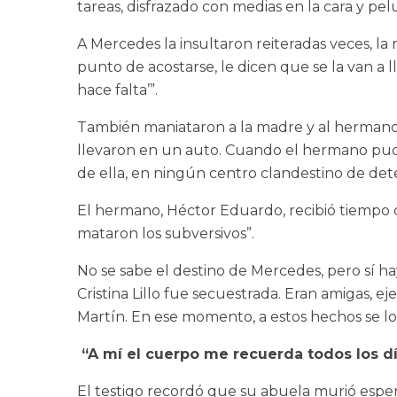
tareas, disfrazado con medias en la cara y pel
A Mercedes la insultaron reiteradas veces, la 
punto de acostarse, le dicen que se la van a l
hace falta’”.
También maniataron a la madre y al hermano 
llevaron en un auto. Cuando el hermano pudo 
de ella, en ningún centro clandestino de det
El hermano, Héctor Eduardo, recibió tiempo 
mataron los subversivos”.
No se sabe el destino de Mercedes, pero sí h
Cristina Lillo fue secuestrada. Eran amigas, ej
Martín. En ese momento, a estos hechos se los
“A mí el cuerpo me recuerda todos los d
El testigo recordó que su abuela murió espe