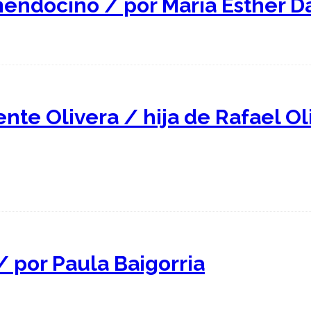
mendocino / por María Esther 
ente Olivera / hija de Rafael O
/ por Paula Baigorria