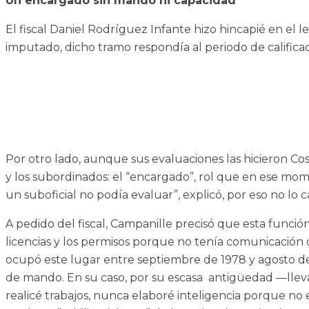
Un encargado sin mando ni capacidad
El fiscal Daniel Rodríguez Infante hizo hincapié en el 
imputado, dicho tramo respondía al periodo de calificac
Por otro lado, aunque sus evaluaciones las hicieron Co
y los subordinados: el “encargado”, rol que en ese mom
un suboficial no podía evaluar”, explicó, por eso no lo ca
A pedido del fiscal, Campanille precisó que esta función 
licencias y los permisos porque no tenía comunicación d
ocupó este lugar entre septiembre de 1978 y agosto de 
de mando. En su caso, por su escasa antigüedad —llevab
realicé trabajos, nunca elaboré inteligencia porque no 