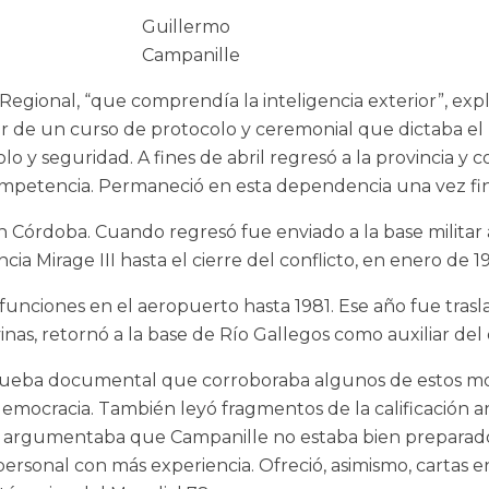
Guillermo
Campanille
la Regional, “que comprendía la inteligencia exterior”, ex
par de un curso de protocolo y ceremonial que dictaba e
o y seguridad. A fines de abril regresó a la provincia y c
competencia. Permaneció en esta dependencia una vez fin
a en Córdoba. Cuando regresó fue enviado a la base militar
ncia Mirage III hasta el cierre del conflicto, en enero de 1
unciones en el aeropuerto hasta 1981. Ese año fue traslad
as, retornó a la base de Río Gallegos como auxiliar del of
 prueba documental que corroboraba algunos de estos mov
democracia. También leyó fragmentos de la calificación a
e argumentaba que Campanille no estaba bien preparado p
rsonal con más experiencia. Ofreció, asimismo, cartas 