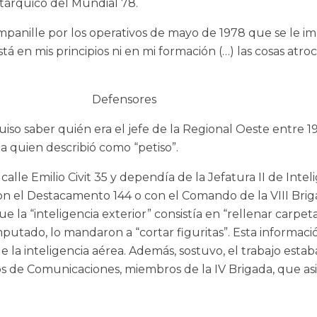
tárquico del Mundial 78.
mpanille por los operativos de mayo de 1978 que se le im
 en mis principios ni en mi formación (…) las cosas atro
Defensores
uiso saber quién era el jefe de la Regional Oeste entre 
 quien describió como “petiso”.
calle Emilio Civit 35 y dependía de la Jefatura II de Inte
on el Destacamento 144 o con el Comando de la VIII Bri
 la “inteligencia exterior” consistía en “rellenar carpet
utado, lo mandaron a “cortar figuritas”. Esta informació
 de la inteligencia aérea. Además, sostuvo, el trabajo e
os de Comunicaciones, miembros de la IV Brigada, que asis