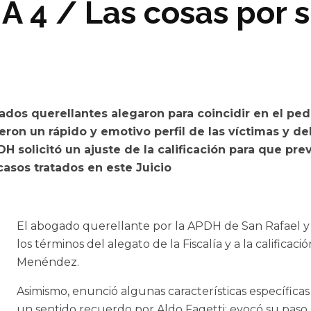
A 4 / Las cosas por 
bogados querellantes alegaron para coincidir en el pe
ron un rápido y emotivo perfil de las víctimas y de
DH solicitó un ajuste de la calificación para que pre
casos tratados en este Juicio
El abogado querellante por la APDH de San Rafael y re
los términos del alegato de la Fiscalía y a la calificaci
Menéndez.
Asimismo, enunció algunas características específica
un sentido recuerdo por Aldo Fagetti; evocó su paso 