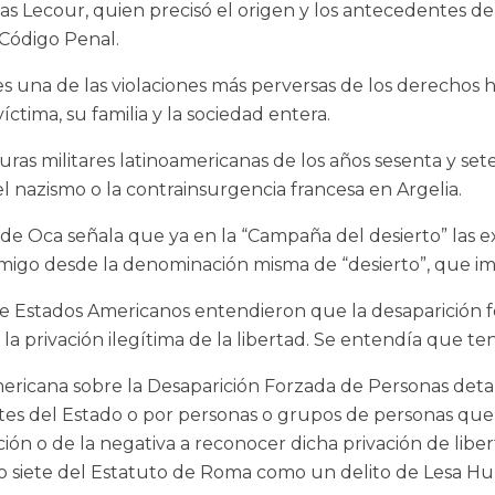
cas Lecour, quien precisó el origen y los antecedentes de
 Código Penal.
 es una de las violaciones más perversas de los derechos
víctima, su familia y la sociedad entera.
uras militares latinoamericanas de los años sesenta y s
l nazismo o la contrainsurgencia francesa en Argelia.
de Oca señala que ya en la “Campaña del desierto” las ex
migo desde la denominación misma de “desierto”, que impl
e Estados Americanos entendieron que la desaparición fo
la privación ilegítima de la libertad. Se entendía que te
ericana sobre la Desaparición Forzada de Personas detall
ntes del Estado o por personas o grupos de personas que 
ción o de la negativa a reconocer dicha privación de libe
lo siete del Estatuto de Roma como un delito de Lesa Hu