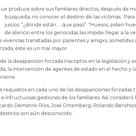
que produce sobre sus familiares directos, después de m
búsqueda, no conocer el destino de las víctimas. Para 
juicios: “¿dónde están … que pasó”. “Huesos, piden hues
de silencio entre los genocidas les impide llegar a la v
e vivencias transitadas por parientes y amigxs, sometid
forzada, éste es un mal mayor
 de la desaparición forzada inscriptos en la legislación
gada, la intervención de agentes de estado en el hecho y
persona
 requisitos en cada uno de las desapariciones forzadas
e infructuosas gestiones de los familiares. Así consideró 
Ricardo Demetrio Ríos, José Ortemberg, Rolando Berohiz
 destinos son aún desconocido.