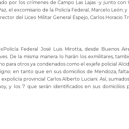
ado por los crímenes de Campo Las Lajas -y junto con 
az, el excomisario de la Policía Federal, Marcelo León;
tor del Liceo Militar General Espejo, Carlos Horacio Trag
Policía Federal José Luis Mirotta, desde Buenos A
eves. De la misma manera lo harán los exmilitares, tam
 para otros ya condenados como el exjefe policial Alcide
gno; en tanto que en sus domicilios de Mendoza, falt
expolicía provincial Carlos Alberto Luciani. Así, sumado
 hoy, y los 7 que serán identificados en sus domicilios