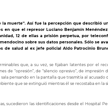
de la muerte”. Así fue la percepción que describió u
es en que el represor Luciano Benjamín Menéndez, 
idad, 12 de ellas a prisión perpetua, por telecon
 mendocino sobre sus datos personales. Sólo se avan
 de salud al ex jefe policial Aldo Patrocinio Bru
minables que, a su vez, se fijaban latentes por el recu
s de “opresión”, de “silencio opresivo”, de impresión d
ala pensando en la pantalla que trasmitía al acusado 
biente que se extinguió mientras él se recostaba en la sil
, sucedieron las identificaciones desde el Hospital Pen