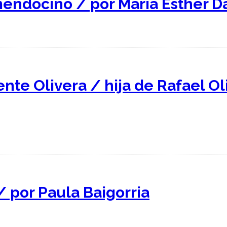
mendocino / por María Esther 
ente Olivera / hija de Rafael O
/ por Paula Baigorria