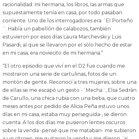
racionalidad: mi hermana, los libros, las armas que
supuestamente tenía en casa, por todo pasaban
corriente. Uno de los interrogadores era ´El Porteño
´. Había un pabellón de calabozos, también
estuvieron por esos días Laura Marchevski y Luis
Pasardi, al que se llevaron por el sólo hecho de estar
en mi casa, era noviecito de mi hermana.”
“El otro episodio que viví en el D2 fue cuando me
mostraron una serie de cartulinas, fotos de un
montón de gente. Reconocí a tres mujeres, sobre una
de ellas se me escapó un gesto -´Mecha´, Elsa Sedrán
de Carullo, una chica rubia con una beba, que cuatro
meses antes por pedido de Alicia Peña estuvo unos
días en mi casa, estaba muy perseguida-, se dieron
cuenta. A los dos días me pusieron lentes oscuros
sobre la venda -pensé que me mataban- me subieron
a un citroen, me quitaron la venda y me dijeron ´si