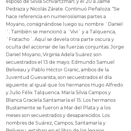
esposo de Silvia Schvartzman; y el 20 a Jaime
Pedraza y Nicolás Zárate. Continuó Peñaloza: “Se
hace referencia en numerosísimas partes a
Moyano, consignándose luego su nombre ´Daniel
´. También se mencionó a ´Vivi´ y a Talquenca,
´Fratacho´. Aquí se devela otra parte oscura y
oculta del accionar de las fuerzas conjuntas: Jorge
Daniel Moyano, Virginia Adela Suárez son
secuestrados el 13 de mayo; Edmundo Samuel
Beliveau y Pablo Héctor Granic, ambos de la
Juventud Guevarista, son secuestrados el día
siguiente; al igual que los hermanos Hugo Alfredo
y Julio Félix Talquenca. María Silvia Campos y
Blanca Graciela Santamaría el 15. Los hermanos
Bustamente se fueron a Mar del Plata y a los
meses son secuestrados y desaparecidos. Los
nombres de Suárez, Campos, Santamaría y
Beliveau, estaban en el libro de los legajos