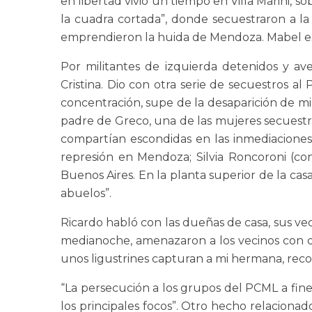
en libertad vivió un tiempo en Villa Marini, 
la cuadra cortada”, donde secuestraron a la
emprendieron la huida de Mendoza. Mabel es d
Por militantes de izquierda detenidos y av
Cristina. Dio con otra serie de secuestros 
concentración, supe de la desaparición de mi
padre de Greco, una de las mujeres secuestr
compartían escondidas en las inmediaciones
represión en Mendoza; Silvia Roncoroni (co
Buenos Aires. En la planta superior de la cas
abuelos”.
Ricardo habló con las dueñas de casa, sus vec
medianoche, amenazaron a los vecinos con di
unos ligustrines capturan a mi hermana, reco
“La persecución a los grupos del PCML a fine
los principales focos”. Otro hecho relaciona