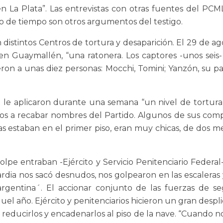
n La Plata”. Las entrevistas con otras fuentes del PCM
 de tiempo son otros argumentos del testigo.
istintos Centros de tortura y desaparición. El 29 de agost
n Guaymallén, “una ratonera. Los captores -unos seis-
ieron a unas diez personas: Mocchi, Tomini; Yanzón, su
e aplicaron durante una semana “un nivel de tortura t
ados a recabar nombres del Partido. Algunos de sus co
s estaban en el primer piso, eran muy chicas, de dos met
lpe entraban -Ejército y Servicio Penitenciario Federal- 
uardia nos sacó desnudos, nos golpearon en las escaleras
a argentina´. El accionar conjunto de las fuerzas de 
el año. Ejército y penitenciarios hicieron un gran desp
 reducirlos y encadenarlos al piso de la nave. “Cuando 