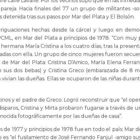
sobre calle Lavalle. Por los vecinos supo que en las inmed
 pareja. Hacia finales del 77 un grupo de militantes -s
etenida tras sus pasos por Mar del Plata y El Bolsón.
eriguaciones hechas desde la cárcel y luego en democr
al PCML, en Mar del Plata a principios de 1978. “Con m
 hermana María Cristina a los cuatro días, tras la prese
adas con ella. Un grupo de cinco mujeres fueron secues
 de Mar del Plata: Cristina D’Amico, María Elena Ferr
n sus dos bebas) y Cristina Greco (embarazada de 8 m
a vivían las dueñas. Ellas se ocuparon de las niñas duran
inos y el padre de Greco. Logró reconstruir que “el oper
sparos, Cristina y Mirta probaron fugarse a través de
nocida fotográficamente por las dueñas de casa”.
s de 1977 y principios de 1978 fue en todo el país: Mar 
do es “el fusilamiento de José Fernando Fanjul -amigo 