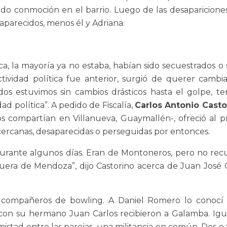
ado conmoción en el barrio. Luego de las desaparicion
parecidos, menos él y Adriana.
tica, la mayoría ya no estaba, habían sido secuestrados
actividad política fue anterior, surgió de querer cambia
dos estuvimos sin cambios drásticos hasta el golpe, te
ad política”. A pedido de Fiscalía,
Carlos Antonio Casto
compartían en Villanueva, Guaymallén-, ofreció al pri
cercanas, desaparecidas o perseguidas por entonces.
 durante algunos días. Eran de Montoneros, pero no re
 fuera de Mendoza”, dijo Castorino acerca de Juan Jo
, compañeros de bowling. A Daniel Romero lo conocí d
 con su hermano Juan Carlos recibieron a Galamba. Igua
istad entre las parejas, una militancia en común. Dos o 