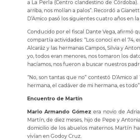
a La Perla (Centro clandestino de Córdoba). 
arriba, nos molían a palos”. Recordó a Gianet
D’Amico pasó los siguientes cuatro años en la
Conducido por el fiscal Dante Vega, afirmó qu
compartía actividades: “Los conocí en el 74, 
Alcaráz y las hermanas Campos, Silvia y Antoni
yo, todos eran menores, nos tomaron los dato
hacíamos, nos fueron a buscar nuestros padre
“No, son tantas que no” contestó D’Amico al T
hermana, el cadáver de mi hermana, es todo”
Encuentro de Martín
Mario Armando Gómez
era novio de Adria
Martín, de diez meses, hijo de Pepe y Antoni
domicilio de los abuelos maternos. Martín ha
vivían en Godoy Cruz.