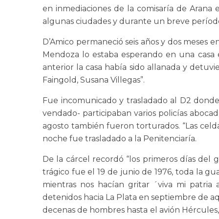
en inmediaciones de la comisaría de Arana e
algunas ciudades y durante un breve período
D’Amico permaneció seis años y dos meses en d
Mendoza lo estaba esperando en una casa e
anterior la casa había sido allanada y detuv
Faingold, Susana Villegas”.
Fue incomunicado y trasladado al D2 donde l
vendado- participaban varios policías aboc
agosto también fueron torturados. “Las celda
noche fue trasladado a la Penitenciaría.
De la cárcel recordó “los primeros días del go
trágico fue el 19 de junio de 1976, toda la g
mientras nos hacían gritar ´viva mi patri
detenidos hacia La Plata en septiembre de aqu
decenas de hombres hasta el avión Hércules,