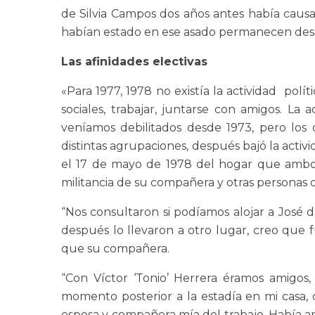
de Silvia Campos dos años antes había caus
habían estado en ese asado permanecen desa
Las afinidades electivas
«Para 1977, 1978 no existía la actividad polí
sociales, trabajar, juntarse con amigos. La 
veníamos debilitados desde 1973, pero los 
distintas agrupaciones, después bajó la activid
el 17 de mayo de 1978 del hogar que ambos 
militancia de su compañera y otras personas 
“Nos consultaron si podíamos alojar a José
después lo llevaron a otro lugar, creo que
que su compañera.
“Con Víctor ‘Tonio’ Herrera éramos amigos
momento posterior a la estadía en mi casa,
esposa y compañera mía del trabajo. Había am