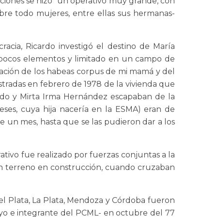
iaciones se hizo “un operativo muy grande, con
obre todo mujeres, entre ellas sus hermanas-
acia, Ricardo investigó el destino de María
uy pocos elementos y limitado en un campo de
ntación de los habeas corpus de mi mamá y del
tradas en febrero de 1978 de la vivienda que
ando y Mirta Irma Hernández escapaban de la
eses, cuya hija nacería en la ESMA) eran de
te un mes, hasta que se las pudieron dar a los
ativo fue realizado por fuerzas conjuntas a la
 un terreno en construcción, cuando cruzaban
del Plata, La Plata, Mendoza y Córdoba fueron
suyo e integrante del PCML- en octubre del 77