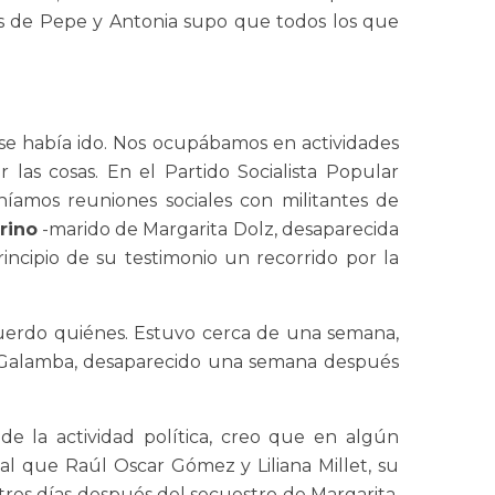
es de Pepe y Antonia supo que todos los que
 o se había ido. Nos ocupábamos en actividades
r las cosas. En el Partido Socialista Popular
níamos reuniones sociales con militantes de
rino
-marido de Margarita Dolz, desaparecida
ncipio de su testimonio un recorrido por la
cuerdo quiénes. Estuvo cerca de una semana,
sé Galamba, desaparecido una semana después
e la actividad política, creo que en algún
l que Raúl Oscar Gómez y Liliana Millet, su
tres días después del secuestro de Margarita,