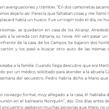
n averiguaciones y trámites. “En dos camionetas sacamos 
mos dejarlo así. Parecía que faltaban cosas y me llamó l
 placard había un hueco. Fue un trajín todo el día, no h
 próximas- se quedaron en casa de los Alcaraz. Alrede
sale a la vereda con Adriana, su novia. Allí ven pasar
 enfrente de la casa de los Campos. Se bajaron dos homb
cartón y los pasó a buscar otro auto de las mismas c
 avisaba a la familia. Cuando llega descubre que era Mar
visado por un médico, solicitado para atender a la abuel
emana del secuestro, Pedro habría dicho a Mario que “a
noviazgo formal, muy allegado a la casa, él hablaba de
nión en el balneario Nonquén”, dijo. Dos días antes de
l encuentro asistieron muchas personas que Mario no co