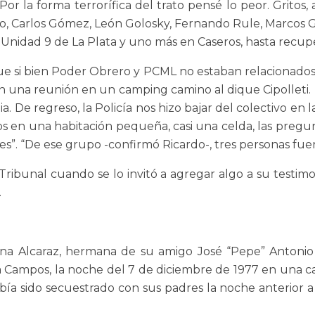
Por la forma terrorífica del trato pensé lo peor. Gritos
to, Carlos Gómez, León Golosky, Fernando Rule, Marcos G
 Unidad 9 de La Plata y uno más en Caseros, hasta recuper
e si bien Poder Obrero y PCML no estaban relacionados, 
en una reunión en un camping camino al dique Cipolleti.
a. De regreso, la Policía nos hizo bajar del colectivo en
s en una habitación pequeña, casi una celda, las pregunt
s”. “De ese grupo -confirmó Ricardo-, tres personas fuer
ribunal cuando se lo invitó a agregar algo a su testimo
.
na Alcaraz, hermana de su amigo José “Pepe” Antonio 
a Campos, la noche del 7 de diciembre de 1977 en una c
bía sido secuestrado con sus padres la noche anterior a