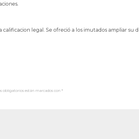
aciones.
 calificacion legal. Se ofreció a los imutados ampliar su
 obligatorios están marcados con
*