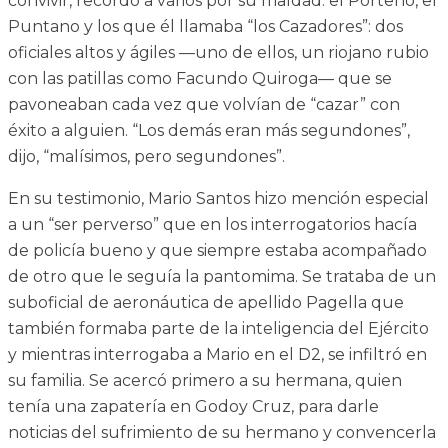
convivir, recordó a varios por su maldad: el Porteño, el
Puntano y los que él llamaba “los Cazadores”: dos
oficiales altos y ágiles —uno de ellos, un riojano rubio
con las patillas como Facundo Quiroga— que se
pavoneaban cada vez que volvían de “cazar” con
éxito a alguien. “Los demás eran más segundones”,
dijo, “malísimos, pero segundones”.
En su testimonio, Mario Santos hizo mención especial
a un “ser perverso” que en los interrogatorios hacía
de policía bueno y que siempre estaba acompañado
de otro que le seguía la pantomima. Se trataba de un
suboficial de aeronáutica de apellido Pagella que
también formaba parte de la inteligencia del Ejército
y mientras interrogaba a Mario en el D2, se infiltró en
su familia. Se acercó primero a su hermana, quien
tenía una zapatería en Godoy Cruz, para darle
noticias del sufrimiento de su hermano y convencerla