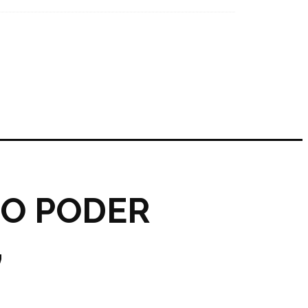
NO PODER
”