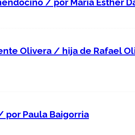
mendocino / por María Esther 
ente Olivera / hija de Rafael O
/ por Paula Baigorria