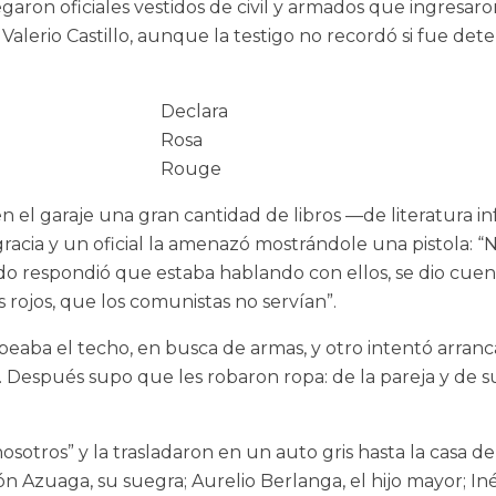
ron oficiales vestidos de civil y armados que ingresaron a
lerio Castillo, aunque la testigo no recordó si fue deten
Declara
Rosa
Rouge
en el garaje una gran cantidad de libros —de literatura in
racia y un oficial la amenazó mostrándole una pistola: “N
o respondió que estaba hablando con ellos, se dio cuen
s rojos, que los comunistas no servían”.
lpeaba el techo, en busca de armas, y otro intentó arranc
 Después supo que les robaron ropa: de la pareja y de sus
nosotros” y la trasladaron en un auto gris hasta la casa de
 Azuaga, su suegra; Aurelio Berlanga, el hijo mayor; Iné