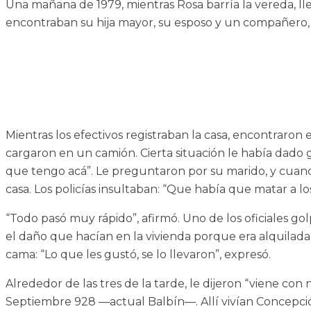
Una mañana de 1979, mientras Rosa barría la vereda, llega
encontraban su hija mayor, su esposo y un compañero, Va
Mientras los efectivos registraban la casa, encontraron 
cargaron en un camión. Cierta situación le había dado g
que tengo acá”. Le preguntaron por su marido, y cuand
casa. Los policías insultaban: “Que había que matar a lo
“Todo pasó muy rápido”, afirmó. Uno de los oficiales go
el daño que hacían en la vivienda porque era alquilada.
cama: “Lo que les gustó, se lo llevaron”, expresó.
Alrededor de las tres de la tarde, le dijeron “viene con 
Septiembre 928 —actual Balbín—. Allí vivían Concepción